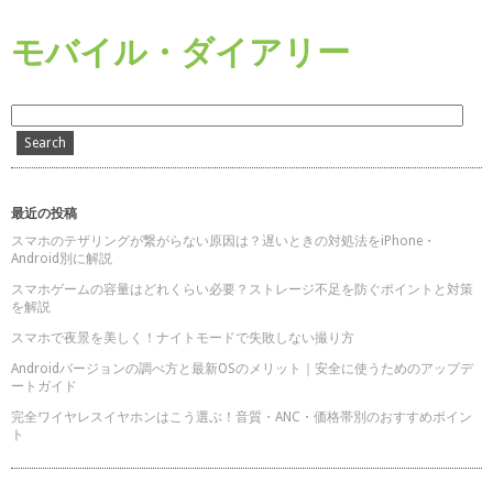
モバイル・ダイアリー
最近の投稿
スマホのテザリングが繋がらない原因は？遅いときの対処法をiPhone・
Android別に解説
スマホゲームの容量はどれくらい必要？ストレージ不足を防ぐポイントと対策
を解説
スマホで夜景を美しく！ナイトモードで失敗しない撮り方
Androidバージョンの調べ方と最新OSのメリット｜安全に使うためのアップデ
ートガイド
完全ワイヤレスイヤホンはこう選ぶ！音質・ANC・価格帯別のおすすめポイン
ト