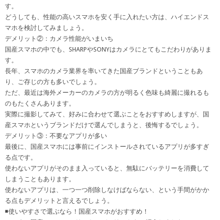
す。
どうしても、性能の高いスマホを安く手に入れたい方は、ハイエンドス
マホを検討してみましょう。
デメリット②：カメラ性能がいまいち
国産スマホの中でも、SHARPやSONYはカメラにとてもこだわりがありま
す。
長年、スマホのカメラ業界を率いてきた国産ブランドということもあ
り、ご存じの方も多いでしょう。
ただ、最近は海外メーカーのカメラの方が明るく色味も綺麗に撮れるも
のもたくさんあります。
実際に撮影してみて、好みに合わせて選ぶことをおすすめしますが、国
産スマホというブランドだけで選んでしまうと、後悔するでしょう。
デメリット③：不要なアプリが多い
最後に、国産スマホには事前にインストールされているアプリが多すぎ
る点です。
使わないアプリがそのまま入っていると、無駄にバッテリーを消費して
しまうこともあります。
使わないアプリは、一つ一つ削除しなけばならない、という手間がかか
る点もデメリットと言えるでしょう。
◾️使いやすさで選ぶなら！国産スマホがおすすめ！