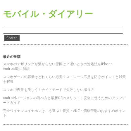
モバイル・ダイアリー
最近の投稿
スマホのテザリングが繋がらない原因は？遅いときの対処法をiPhone・
Android別に解説
スマホゲームの容量はどれくらい必要？ストレージ不足を防ぐポイントと対策
を解説
スマホで夜景を美しく！ナイトモードで失敗しない撮り方
Androidバージョンの調べ方と最新OSのメリット｜安全に使うためのアップデ
ートガイド
完全ワイヤレスイヤホンはこう選ぶ！音質・ANC・価格帯別のおすすめポイン
ト