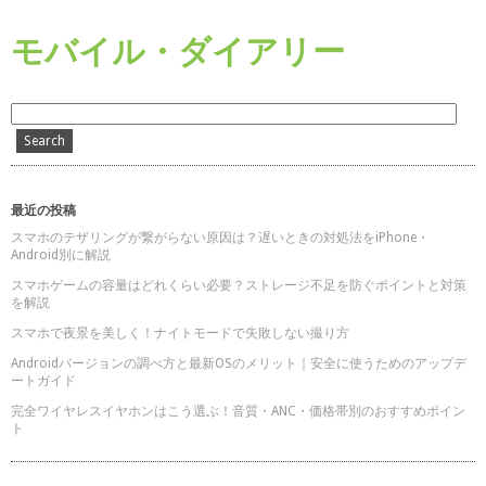
モバイル・ダイアリー
最近の投稿
スマホのテザリングが繋がらない原因は？遅いときの対処法をiPhone・
Android別に解説
スマホゲームの容量はどれくらい必要？ストレージ不足を防ぐポイントと対策
を解説
スマホで夜景を美しく！ナイトモードで失敗しない撮り方
Androidバージョンの調べ方と最新OSのメリット｜安全に使うためのアップデ
ートガイド
完全ワイヤレスイヤホンはこう選ぶ！音質・ANC・価格帯別のおすすめポイン
ト