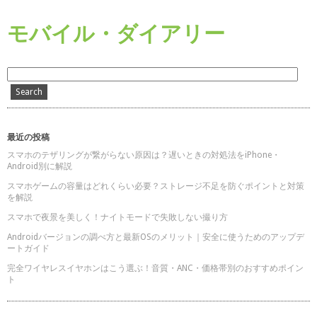
モバイル・ダイアリー
最近の投稿
スマホのテザリングが繋がらない原因は？遅いときの対処法をiPhone・
Android別に解説
スマホゲームの容量はどれくらい必要？ストレージ不足を防ぐポイントと対策
を解説
スマホで夜景を美しく！ナイトモードで失敗しない撮り方
Androidバージョンの調べ方と最新OSのメリット｜安全に使うためのアップデ
ートガイド
完全ワイヤレスイヤホンはこう選ぶ！音質・ANC・価格帯別のおすすめポイン
ト