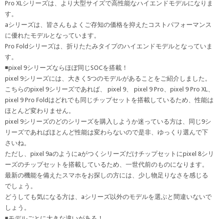
Pro XLシリーズは、より大型サイズで高性能なハイエンドモデルになりま
す。
aシリーズは、皆さんもよくご存知の価格を抑えたコストパフォーマンス
に優れたモデルとなっています。
Pro Foldシリーズは、折りたたみタイプのハイエンドモデルとなっていま
す。
◾️pixel 9シリーズならほぼ同じSOCを搭載！
pixel 9シリーズには、大きく5つのモデルがあることをご紹介しました。
こちらのpixel 9シリーズであれば、 pixel 9、 pixel 9 Pro、pixel 9 Pro XL、
pixel 9 Pro Foldはどれでも同じチップセットを搭載しているため、性能は
ほとんど変わりません。
pixel 9シリーズのどのシリーズを購入しようか迷っている方は、同じ9シ
リーズであればほとんど性能は変わらないので是非、ゆっくり選んで下
さいね。
ただし、pixel 9aのようにaがつくシリーズだけチップセットにpixel 8シリ
ーズのチップセットを搭載しているため、一世代前のものになります。
最新の機能を備えたスマホをお探しの方には、少し物足りなさを感じる
でしょう。
どうしても気になる方は、aシリーズ以外のモデルを選ぶと間違いないで
しょう。
◾️モデルごとに大きな違いがある！