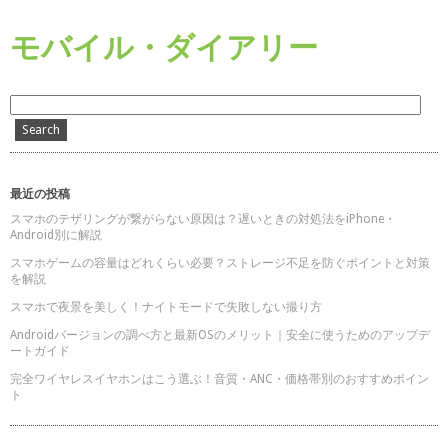
モバイル・ダイアリー
最近の投稿
スマホのテザリングが繋がらない原因は？遅いときの対処法をiPhone・
Android別に解説
スマホゲームの容量はどれくらい必要？ストレージ不足を防ぐポイントと対策
を解説
スマホで夜景を美しく！ナイトモードで失敗しない撮り方
Androidバージョンの調べ方と最新OSのメリット｜安全に使うためのアップデ
ートガイド
完全ワイヤレスイヤホンはこう選ぶ！音質・ANC・価格帯別のおすすめポイン
ト