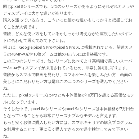
同じpixel 9シリーズでも、5つのシリーズがあるようにそれぞれカメラや
ディスプレイに大きな違いがあります。
購入を迷っている方は、こういった細かな違いもしっかりと把握してお
くことが大切です。
普段、どんな使い方をしているかしっかり考えながら重視したいポイン
トに合わせて選んでみて下さいね。
例えば、Google pixel 9 Proやpixel 9 Pro XLに搭載されている、望遠カメ
ラの48MPや光学10倍ズームは他のモデルには非搭載です。
この二つのシリーズは、他シリーズに比べてより高精細で美しいスーパ
ーActuaディスプレイが採用されているため、非常に鮮明に写ります。
普段からスマホで映画を見たり、スマホゲームを楽しみたい方、画面の
美しさにこだわりたい方は是非この二つのシリーズを選んでください
ね。
ただし、pixel 9シリーズは4つとも本体価格が10万円を超える高価なモデ
ルになっています。
そうした中で、pixel 8aシリーズやpixel 9aシリーズは本体価格が7万円台
となっていることから非常にリーズナブルなモデルと言えます。
もっと安くお得に購入したい方には、スマホキャリアの購入プログラム
を利用することで、更に安く購入できるので是非検討してみて下さい
ね。